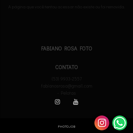
A página que você tentou acessar não existe ou foi removida.
FABIANO ROSA FOTO
CONTATO
(53) 9933-2557
fabianosrosa@gmail.com
- Pelotas
PHOTOJOB